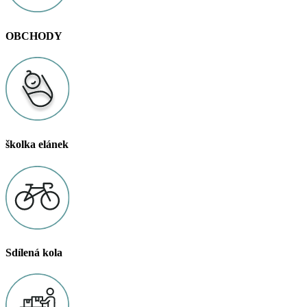
OBCHODY
školka elánek
Sdílená kola