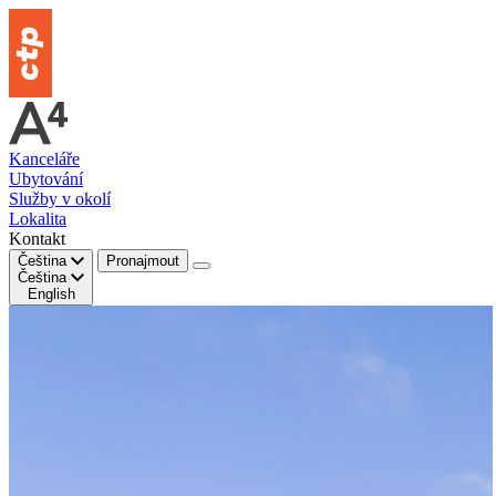
Kanceláře
Ubytování
Služby v okolí
Lokalita
Kontakt
Čeština
Pronajmout
Čeština
English