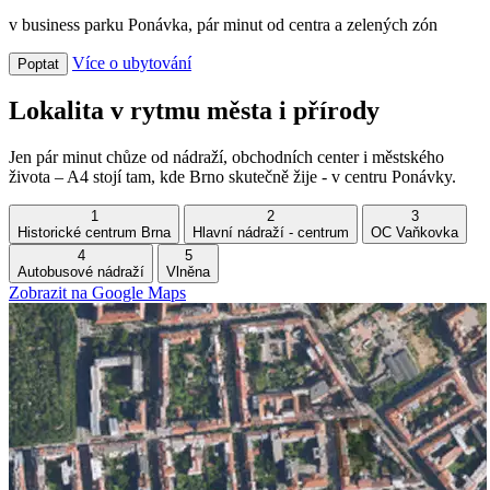
v business parku Ponávka, pár minut od centra a zelených zón
Více o ubytování
Poptat
Lokalita v rytmu města i přírody
Jen pár minut chůze od nádraží, obchodních center i městského
života – A4 stojí tam, kde Brno skutečně žije - v centru Ponávky.
1
2
3
Historické centrum Brna
Hlavní nádraží - centrum
OC Vaňkovka
4
5
Autobusové nádraží
Vlněna
Zobrazit na Google Maps