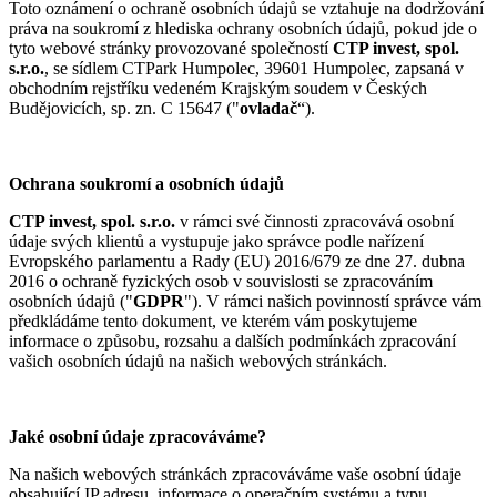
Toto oznámení o ochraně osobních údajů se vztahuje na dodržování
práva na soukromí z hlediska ochrany osobních údajů, pokud jde o
tyto webové stránky provozované společností
CTP invest, spol.
s.r.o.
, se sídlem CTPark Humpolec, 39601 Humpolec, zapsaná v
obchodním rejstříku vedeném Krajským soudem v Českých
Budějovicích, sp. zn. C 15647 ("
ovladač
“).
Ochrana soukromí a osobních údajů
CTP invest, spol. s.r.o.
v rámci své činnosti zpracovává osobní
údaje svých klientů a vystupuje jako správce podle nařízení
Evropského parlamentu a Rady (EU) 2016/679 ze dne 27. dubna
2016 o ochraně fyzických osob v souvislosti se zpracováním
osobních údajů ("
GDPR
"). V rámci našich povinností správce vám
předkládáme tento dokument, ve kterém vám poskytujeme
informace o způsobu, rozsahu a dalších podmínkách zpracování
vašich osobních údajů na našich webových stránkách.
Jaké osobní údaje zpracováváme?
Na našich webových stránkách zpracováváme vaše osobní údaje
obsahující IP adresu, informace o operačním systému a typu