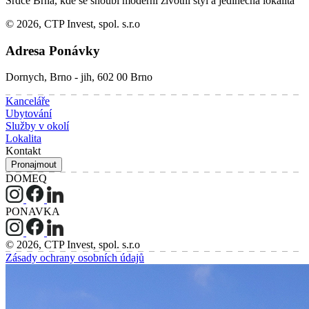
Srdce Brna, kde se snoubí moderní životní styl a jedinečná lokalita
© 2026, CTP Invest, spol. s.r.o
Adresa Ponávky
Dornych, Brno - jih, 602 00 Brno
Kanceláře
Ubytování
Služby v okolí
Lokalita
Kontakt
Pronajmout
DOMEQ
PONAVKA
© 2026, CTP Invest, spol. s.r.o
Zásady ochrany osobních údajů